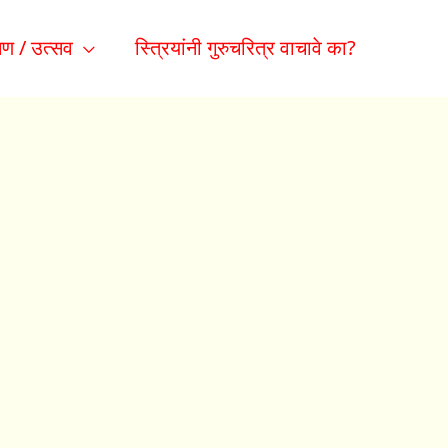
ण / उत्सव
स्त्रियांनी गुरुचरित्र वाचावे का?