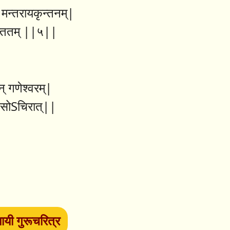
 मन्तरायकृन्तनम्|
सन्ततम् ||५||
् गणेश्वरम्|
ि सोSचिरात्||
ायी गुरूचरित्र