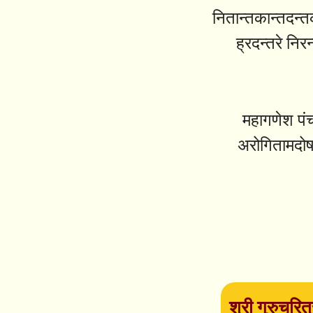
नितान्तकान्तदन्त
ह्रदन्तरे नि
महागणेश पंच
अरोगितामदोषत
श्री गुरुचरित