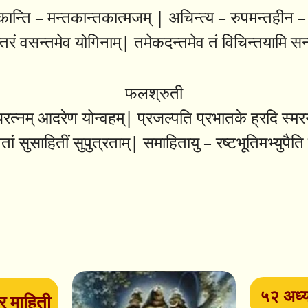
कान्ति – मन्तकान्तकात्मजम् | अचिन्त्य – रुपमन्तहीन –
रन्तरं वसन्तमेव योगिनाम्| तमेकदन्तमेव तं विचिन्तयामि 
फलश्रुती
रत्नम् आदरेण योन्वहम्| प्रजल्पति प्रभातके ह्रदि स्मरन
ां सुसाहितीं सुपुत्रताम्| समाहितायु – रष्टभूतिमभ्युपैत
५२ अध्य
्र माहिती