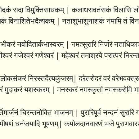
 मोदकं सदा विमुक्तिसाधकम् | कलाधरावतंसकं विलासि ल
ं विनाशितेभदैत्यकम् | नताशुभाशुनाशकं नमामि तं व
भीकरं नवोदितार्कभास्वरम् | नमत्सुरारि निर्जरं नताधिकापद
धीश्वरं गजेश्वरं गणेश्वरं | महेश्वरं तमाश्रये परात्परं नि
लोकसंकरं निरस्तदैत्यकुंजरम्| दरेतरोदरं वरं वरेभवक्त्रम
करं मुदाकरं यशस्करम् | मनस्करं नमस्कृतां नमस्करोमि 
िमार्जनं चिरन्तनोक्ति भाजनम् | पुरारिपूर्व नन्दनं सुरारि ग
शभीषणं धनंजयादि भूषणम्| कपोलदानवारणं भजे पुराणवा