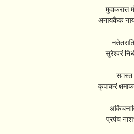
मुदाकरात्त
अनायकैक नायक
नतेतराति
सुरेश्वरं नि
समस्त 
कृपाकरं क्षमा
अकिंचनार्त
प्रपंच ना