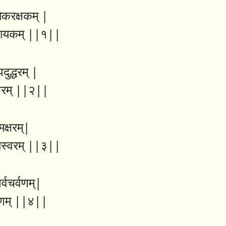
ोकरक्षकम् |
िनायकम् ||१||
ुद्धरम् |
रन्तरम् ||२||
क्षरम्|
भास्वरम् ||३||
र्वचर्वणम्|
रणम् ||४||