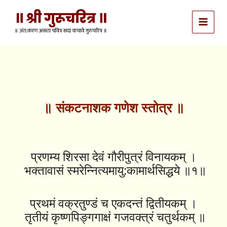
Skip
to
content
॥ संकटनाशक गणेश स्तोत्र ॥
प्रणम्य शिरसा देवं गौरीपुत्रं विनायकम् ।
भक्तावासं स्मरेन्नित्यमायु:कामार्थसिद्धये ॥१॥
प्रथमं वक्रतुण्डं च एकदन्तं द्वितीयकम् ।
तृतीयं कृष्णपिङ्गगाक्षं गजवक्त्रं चतुर्थकम् ॥