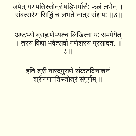
जपेत् गणपतिस्तोत्रं षड्भिर्मासै: फलं लभेत् ।
संवत्सरेण सिद्धिं च लभते नात्र संशय: ॥७॥
अष्टभ्यो ब्राह्मणेभ्यश्च लिखित्वा य: समर्पयेत्
। तस्य विद्या भवेत्सर्वा गणेशस्य प्रसादत: ॥
८॥
इति श्री नारदपुराणे संकटविनाशनं
श्रीगणपतिस्तोत्रं संपूर्णम् ॥