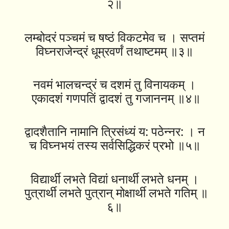
२॥
लम्बोदरं पञ्चमं च षष्ठं विकटमेव च । सप्तमं
विघ्नराजेन्द्रं धूम्रवर्णं तथाष्टमम् ॥३॥
नवमं भालचन्द्रं च दशमं तु विनायकम् ।
एकादशं गणपतिं द्वादशं तु गजाननम् ॥४॥
द्वादशैतानि नामानि त्रिसंध्यं य: पठेन्नर: । न
च विघ्नभयं तस्य सर्वसिद्धिकरं प्रभो ॥५॥
विद्यार्थी लभते विद्यां धनार्थी लभते धनम् ।
पुत्रार्थी लभते पुत्रान् मोक्षार्थी लभते गतिम् ॥
६॥