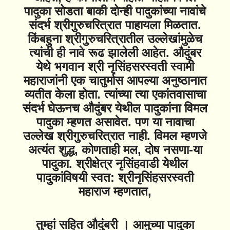
पादुका सोडता बाकी दोन्ही पादुकांच्या नावांचे
संदर्भ श्रीगुरुचरित्रात पाहायला मिळतात.
किंबहुना श्रीगुरुचरित्रातील उल्लेखांमुळेच
त्यांची ही नावे रूढ झालेली आहेत. औदुंबर
येथे भगवान श्री नृसिंहसरस्वती स्वामी
महाराजांनी एक चातुर्मास आपल्या अनुष्ठानात
व्यतीत केला होता. त्यांच्या त्या एकांतवासाचा
संदर्भ घेऊनच औदुंबर येथील पादुकांना विमल
पादुका म्हणत असावेत. पण या नावाचा
उल्लेख श्रीगुरुचरित्रात नाही. विमल म्हणजे
अत्यंत शुद्ध, कोणताही मल, दोष नसणा-या
पादुका. श्रीक्षेत्र नृसिंहवाडी येथील
पादुकांविषयी स्वत: श्रीनृसिंहसरस्वती
महाराज म्हणतात,
तुम्हां सहित औदुंबरी । आमुच्या पादुका