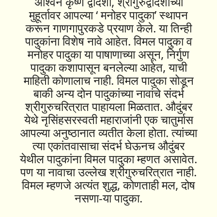
अश्विन कृष्ण द्वादशी, श्रीगुरुद्वादशीच्या
मुहूर्तावर आपल्या ‘ मनोहर पादुका’ स्थापन
करून गाणगापुरकडे प्रयाण केले. या तिन्ही
पादुकांना विशेष नावे आहेत. विमल पादुका व
मनोहर पादुका या पाषाणाच्या असून, निर्गुण
पादुका कशापासून बनलेल्या आहेत, याची
माहिती कोणालाच नाही. विमल पादुका सोडून
बाकी अन्य दोन पादुकांच्या नावांचे संदर्भ
श्रीगुरुचरित्रात पाहायला मिळतात. औदुंबर
येथे नृसिंहसरस्वती महाराजांनी एक चातुर्मास
आपल्या अनुष्ठानात व्यतीत केला होता. त्यांच्या
त्या एकांतवासाचा संदर्भ घेऊनच औदुंबर
येथील पादुकांना विमल पादुका म्हणत असावेत.
पण या नावाचा उल्लेख श्रीगुरुचरित्रात नाही.
विमल म्हणजे अत्यंत शुद्ध, कोणताही मल, दोष
नसणा-या पादुका.