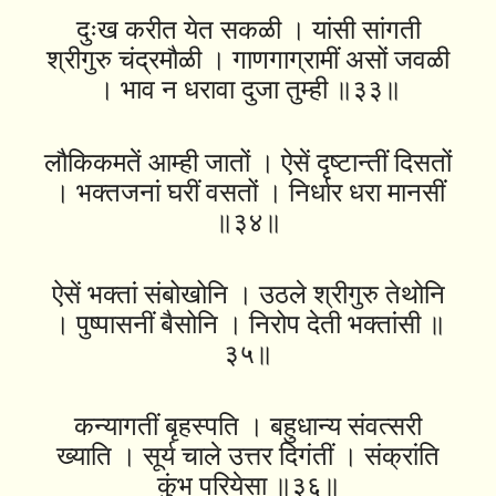
दुःख करीत येत सकळी । यांसी सांगती
श्रीगुरु चंद्रमौळी । गाणगाग्रामीं असों जवळी
। भाव न धरावा दुजा तुम्ही ॥३३॥
लौकिकमतें आम्ही जातों । ऐसें दृष्‍टान्तीं दिसतों
। भक्तजनां घरीं वसतों । निर्धार धरा मानसीं
॥३४॥
ऐसें भक्तां संबोखोनि । उठले श्रीगुरु तेथोनि
। पुष्पासनीं बैसोनि । निरोप देती भक्तांसी ॥
३५॥
कन्यागतीं बृहस्पति । बहुधान्य संवत्सरी
ख्याति । सूर्य चाले उत्तर दिगंतीं । संक्रांति
कुंभ परियेसा ॥३६॥