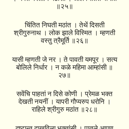
॥२५॥
चिंतित निघती मठांत । तेथें दिसती
श्रीगुरुनाथ । लोक झाले विस्मित । म्हणती
वस्तु त्रैमूर्ति ॥२६॥
यासी म्हणती जे नर । ते पावती यमपूर । सत्य
बोलिले निर्धार । न कळे महिमा आम्हांसी ॥
२७॥
सवेंचि पाहतां न दिसे कोणी । प्रेमळ भक्त
देखती नयनीं । यापरी गौप्यरुप धरोनि ।
राहिले श्रीगुरु मठांत ॥२८॥
दृष्‍टान्त दाखविला भक्तांसी । पातले आपण