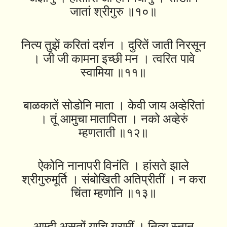
जातां श्रीगुरु ॥१०॥
नित्य तुझें करितां दर्शन । दुरितें जाती निरसून
। जी जी कामना इच्छी मन । त्वरित पावे
स्वामिया ॥११॥
बाळकातें सोडोनि माता । केवी जाय अव्हेरितां
। तूं आमुचा मातापिता । नको अव्हेरुं
म्हणताती ॥१२॥
ऐकोनि नानापरी विनंति । हांसते झाले
श्रीगुरुमूर्ति । संबोखिती अतिप्रीतीं । न करा
चिंता म्हणोनि ॥१३॥
आम्ही असतों याचि ग्रामीं । नित्य स्नान