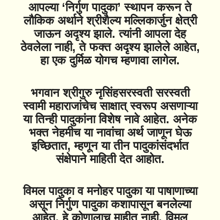
आपल्या ‘निर्गुण पादुका’ स्थापन करून ते
लौकिक अर्थाने श्रीशैल्य मल्लिकार्जुन क्षेत्री
जाऊन अदृश्य झाले. त्यांनी आपला देह
ठेवलेला नाही, ते फक्त अदृश्य झालेले आहेत,
हा एक दुर्मिळ योगच म्हणावा लागेल.
भगवान श्रीगुरु नृसिंहसरस्वती सरस्वती
स्वामी महाराजांचेच साक्षात् स्वरूप असणाऱ्या
या तिन्ही पादुकांना विशेष नावे आहेत. अनेक
भक्त नेहमीच या नावांचा अर्थ जाणून घेऊ
इच्छितात, म्हणून या तीन पादुकांसंदर्भात
संक्षेपाने माहिती देत आहोत.
विमल पादुका व मनोहर पादुका या पाषाणाच्या
असून निर्गुण पादुका कशापासून बनलेल्या
आहेत, हे कोणालाच माहीत नाही. विमल