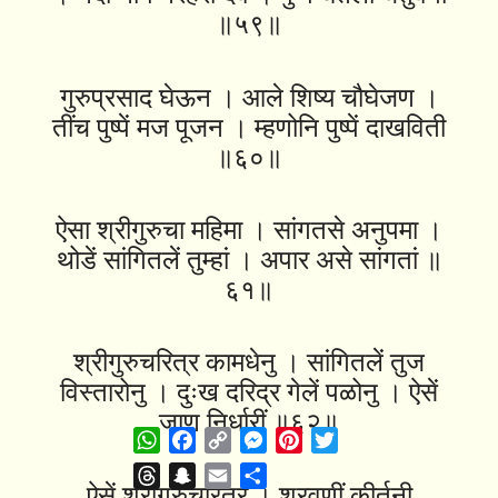
॥५९॥
गुरुप्रसाद घेऊन । आले शिष्य चौघेजण ।
तींच पुष्पें मज पूजन । म्हणोनि पुष्पें दाखविती
॥६०॥
ऐसा श्रीगुरुचा महिमा । सांगतसे अनुपमा ।
थोडें सांगितलें तुम्हां । अपार असे सांगतां ॥
६१॥
श्रीगुरुचरित्र कामधेनु । सांगितलें तुज
विस्तारोनु । दुःख दरिद्र गेलें पळोनु । ऐसें
जाण निर्धारीं ॥६२॥
WhatsApp
Facebook
Copy
Messenger
Pinterest
Twitter
Link
Threads
Snapchat
Email
Share
ऐसें श्रीगुरुचरित्र । श्रवणीं कीर्तनी