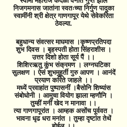
स्वामी महाराज कर्दळी वनात गुप्त झाले
निजगमनास जातांना स्वतःच्या निर्गुण पादुका
स्वामींनी श्री क्षेत्र गाणगापूर येथे सेवेकरिता
ठेवल्या.
बहुधान्य संवत्सर माघमास ।कृष्णप्रतिपदा
शुभ दिवस । बृहस्पती होता सिंहराशीस ।
उत्तर दिशो होता सूर्य पैं ।।
शिशिरऋतु कुंभ संक्रमण । लग्नघटिका
सुलक्षण । ऐसं शुभमुहूर्ती गुरु आपण । आनंदें
प्रयाण करिते जाहले ।।
मध्यें प्रवाहांत पुष्पासनीं ।बैसोनि शिष्यांस
संबोधोनी । आमुचा वियोग झाला म्हणौनि ।
तुम्हीं मनीं खेद न मानावा ।।
त्या गाणगापूरांत । आम्हक असोंच पूर्ववत ।
भावना धृढ धरा मनांत । तुम्हा दृष्टांत तेथें
होईल ।।