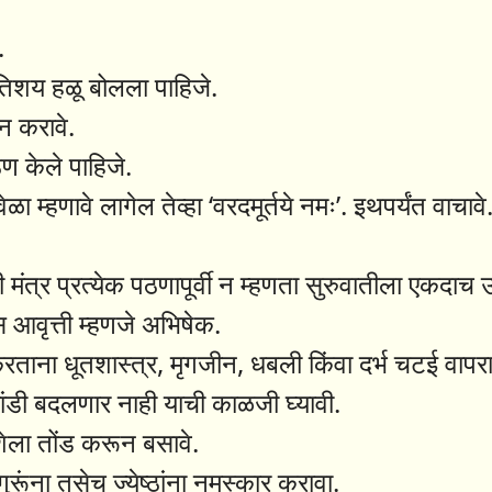
.
तिशय हळू बोलला पाहिजे.
नान करावे.
पठण केले पाहिजे.
वेळा म्हणावे लागेल तेव्हा ‘वरदमूर्तये नमः’. इथपर्यंत वाचा
ंती मंत्र प्रत्येक पठणापूर्वी न म्हणता सुरुवातीला एकदाच 
 आवृत्ती म्हणजे अभिषेक.
रताना धूतशास्त्र, मृगजीन, धबली किंवा दर्भ चटई वापरा
ांडी बदलणार नाही याची काळजी घ्यावी.
िशेला तोंड करून बसावे.
 गुरूंना तसेच ज्येष्ठांना नमस्कार करावा.