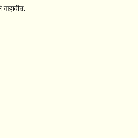
े वाहावीत.