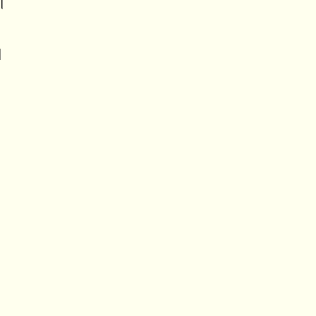
 ।
।
॥