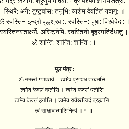
 भद्रं कर्णेभि: श्रृणुयाम देवा: भद्रं पश्येमाक्षभिर्यजत्रा:
स्थिरै: अंगै: तुष्टुवांस: तनूभि: व्यशेम देवहितं यदायु: ॥
ॐ स्वस्तिन इन्द्रो वृद्धश्रवा:, स्वस्तिन: पूषा: विश्वेवेदा: 
स्वस्तिनस्तार्क्ष्यो: अरिष्टनेमि: स्वस्तिनो बृहस्पतिर्दधातु 
ॐ शान्ति: शान्ति: शान्ति : ॥
मूल मंत्र :
ॐ नमस्ते गणपतये । त्वमेव प्रत्यक्षं तत्त्वमसि ।
त्वमेव केवलं कर्तासि । त्वमेव केवलं धर्तासि ।
त्वमेव केवलं हर्तासि । त्वमेव सर्वंखल्विदं ब्रह्मासि ।
त्वं साक्षादात्मासिनित्यं ॥ १ ॥