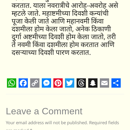
करतात. याला नवरात्रीचे आरोह-अवरोह असे
म्हटले जाते. महाष्टमीच्या दिवशी कन्यांची
पूजा केली जाते आणि महानवमी किंवा
दशमीला होम केला जातो, अनेक ठिकाणी
दुर्गा अष्टमीच्या दिवशी होम केला जातो, तरी
ते नवमी किंवा दशमीला होम करतात आणि
दसऱ्याच्या दिवशी पारण करतात.
W
F
C
M
P
T
T
S
E
S
h
a
o
e
i
w
h
n
m
h
a
c
p
s
n
i
r
a
a
a
Leave a Comment
t
e
y
s
t
t
e
p
i
r
Your email address will not be published.
Required fields
s
b
L
e
e
t
a
c
l
e