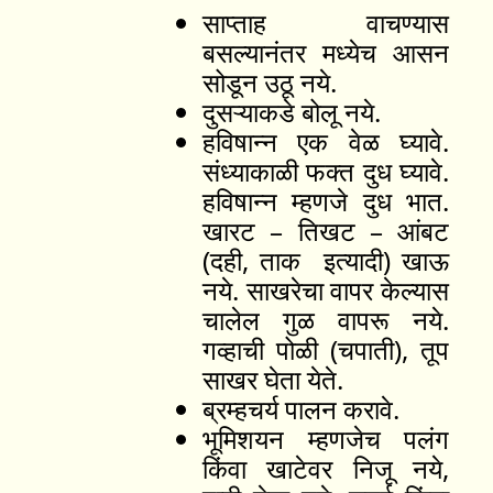
साप्ताह वाचण्यास
बसल्यानंतर मध्येच आसन
सोडून उठू नये.
दुसऱ्याकडे बोलू नये.
हविषान्न एक वेळ घ्यावे.
संध्याकाळी फक्त दुध घ्यावे.
हविषान्न म्हणजे दुध भात.
खारट – तिखट – आंबट
(दही, ताक इत्यादी) खाऊ
नये. साखरेचा वापर केल्यास
चालेल गुळ वापरू नये.
गव्हाची पोळी (चपाती), तूप
साखर घेता येते.
ब्रम्हचर्य पालन करावे.
भूमिशयन म्हणजेच पलंग
किंवा खाटेवर निजू नये,