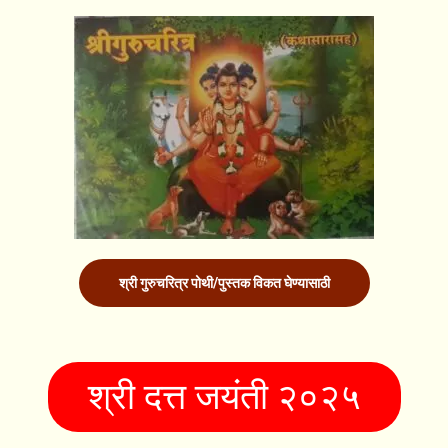
श्री गुरुचरित्र पोथी/पुस्तक विकत घेण्यासाठी
श्री दत्त जयंती २०२५