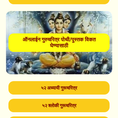
ऑनलाईन गुरुचरित्र पोथी/पुस्तक विकत
घेण्यासाठी
५२ अध्यायी गुरूचरित्र
५२ श्लोकी गुरूचरित्र