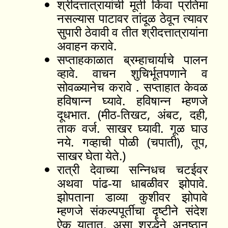
श्रीदत्तात्रायांची मूर्ती किंवा प्रतिमा
नसल्यास पाटावर तांदूळ ठेवून त्यावर
सुपारी ठेवावी व तीत श्रीदत्तात्रायांना
अवाहन करावे.
सप्ताहकाळात ब्रम्हाचार्याचे पालन
व्हावे. वाचन शुचिर्भूतपणाने व
सोवळ्यानेच करावे . सप्ताहात केवळ
हविषान्न घ्यावे. हविषान्न म्हणजे
दूधभात. (मीठ-तिखट, अंबट, दही,
ताक वर्ज. साखर घ्यावी. गूळ घाउ
नये. गव्हाची पोळी (चपाती), तूप,
साखर घेता येते.)
रात्री देवाच्या सन्निधच चटईवर
अथवा पांढ-या धाबळीवर झोपावे.
झोपताना डाव्या कुशीवर झोपावे
म्हणजे संकल्पपूर्तीचा दृष्टीने संदेश
ऐकू यातात, असा श्रद्धेने अनुष्ठान