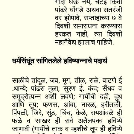
गादी घेऊ नये, चटई किंवा
पांढरे घोंगडे अथवा सतरंजी
वर झोपावे, सप्ताहाच्या ७ वे
दिवशी समाराधना करण्यास
हरकत नाही, त्या दिवशी
महानैवेद्य झालाच पाहिजे.
धर्मसिंधूंत सांगितलेले हविष्यान्नाचे पदार्थ
साळीचे तांदूळ, जव, मूग, तीळ, राळे, वाटणे ई
.धान्ये; पांढरा मुळा, सुरण ई. कंद; सैंधव व
समुद्रोत्पन्न अशी लवणे; गायींची दही, दुध
आणि तूप; फणस, आंबा, नारळ, हरीतकी,
पिंपळी, जिरे, सुंठ, चिंच, केळे, रायआंवळे ही
फळे व साखर ही सर्व अतैलपक्व हविष्ये
जाणावी (गायींचे ताक व म्हशीचे तूप ही हविष्ये