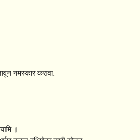
 लावून नमस्कार करावा.
पयामि ॥