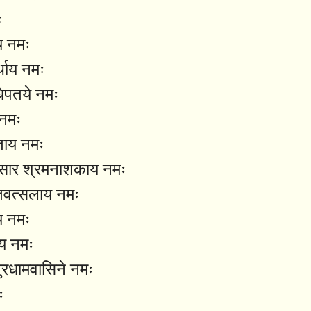
ः
य नमः
्थाय नमः
िपतये नमः
 नमः
ताय नमः
ंसार श्रमनाशकाय नमः
तवत्सलाय नमः
य नमः
य नमः
रधामवासिने नमः
ः