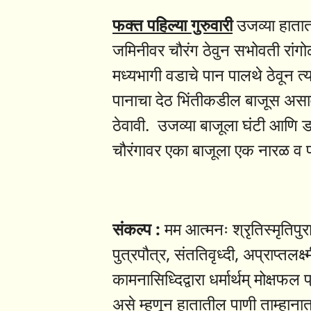
फक्त पहिल्या गुरुवारी
उजव्या हातात
जमिनीवर चौरंग ठेवुन सभोवती रांगो
मध्यभागी वडाचे पान पालथे ठेवून त्या
पानाचा देठ भिंतीकडील बाजूस असावा
ठेवावी. उजव्या बाजूला घंटी आणि डा
चौरंगावर एका बाजूला एक नारळ व प
संकल्प :
मम आत्मनः श्रृतिस्मृतिपुरान
पुत्रपौत्र, संततिवृध्दी, अप्राप्तलक्
कामनासिध्दिद्वारा धर्मार्थम् मोक्षफल 
असे म्हणून हातातील पाणी ताम्हान