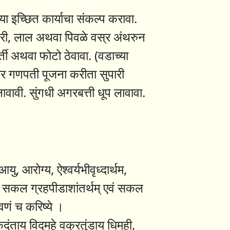
ा इच्छित कार्याचा संकल्प करावा.
केशरी, लाल अथवा पिवळे वस्र अंथरुन
र्ती अथवा फोटो ठेवावा. (वडाच्या
ावर गणपती पूजना करीता सुपारी
ावावी. सुंगधी अगरबत्ती धूप लावावा.
यु, आरोग्य, ऐश्वर्यभीवृध्दार्थम,
त्यादि सकल ग्रहपीडाशांतर्थम् एवं सकल
्रवणं च करिष्ये ।
ंताय विद्महे वक्रतुंडाय धिमही,