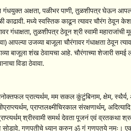
 गंधयुक्त अक्षता, पळीभर पाणी, तुळशीपत्र घेऊन आपल्य
ळी काढावी. मध्ये स्वस्तिक काढून त्यावर चौरंग ठेवून 
वर गंधाक्षता, तुळशीपत्र ठेवून श्री स्वामी महाराजांची मू
) आपल्या उजव्या बाजूला चौरंगावर गंधाक्षता ठेवून त्य
व्या बाजूला शंख ठेवायचा आहे. चौरंगाच्या शेजारी समई ल
ानाचा विडा ठेवावा.
ोक्तफल प्रात्यर्थम, मम सकल कुंटुंबिनाम, क्षेम, स्थैर्य, आ
ष्मीप्राप्त्यर्थम, प्राप्तलक्ष्मीचिरकाल संरक्षणार्थम्, अदि
प्राप्त्यर्थम् श्रीस्वामी समर्थ देवता पूजनं एवं व्रतकथा श
ात सोडावे. गणपतीचे ध्यान करुन ॐ गं गणपतये नमः। एकद