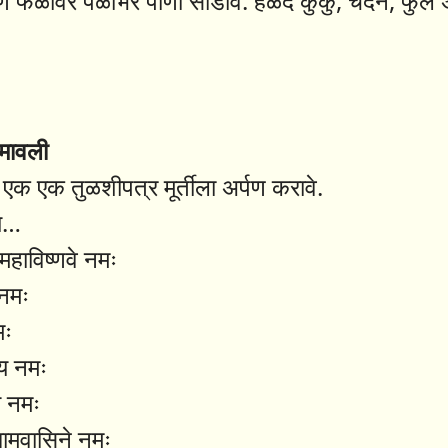
 फळांवर पळीभर पाणी सोडावे. हळद कुंकु, चंदन, फुले अ
ामावली
बर एक एक तुळशीपत्र मूर्तीला अर्पण करावे.
ये…
महाविष्णवे नमः
 नमः
मः
य नमः
 नमः
मवासिने नमः