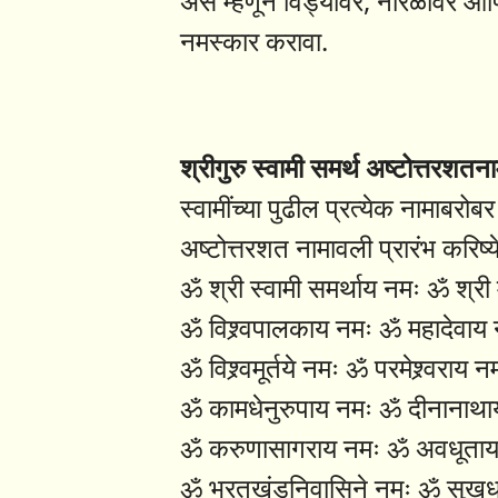
असे म्हणून विड्यावर, नारळावर आणि
नमस्कार करावा.
श्रीगुरु स्वामी समर्थ अष्टोत्तरशतन
स्वामींच्या पुढील प्रत्येक नामाबरो
अष्टोत्तरशत नामावली प्रारंभ करिष्
ॐ श्री स्वामी समर्थाय नमः ॐ श्री 
ॐ विश्र्वपालकाय नमः ॐ महादेवाय
ॐ विश्र्वमूर्तये नमः ॐ परमेश्र्वराय न
ॐ कामधेनुरुपाय नमः ॐ दीनानाथा
ॐ करुणासागराय नमः ॐ अवधूताय
ॐ भरतखंडनिवासिने नमः ॐ सुखधा