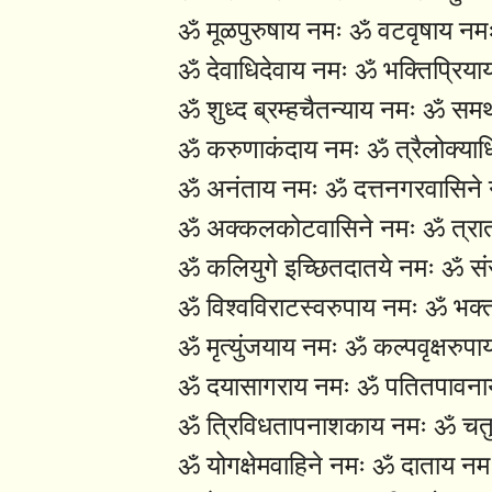
ॐ मूळपुरुषाय नमः ॐ वटवृषाय नम
ॐ देवाधिदेवाय नमः ॐ भक्तिप्रिया
ॐ शुध्द ब्रम्हचैतन्याय नमः ॐ समर
ॐ करुणाकंदाय नमः ॐ त्रैलोक्याध
ॐ अनंताय नमः ॐ दत्तनगरवासिने
ॐ अक्कलकोटवासिने नमः ॐ त्रा
ॐ कलियुगे इच्छितदातये नमः ॐ स
ॐ विश्वविराटस्वरुपाय नमः ॐ भक्
ॐ मृत्युंजयाय नमः ॐ कल्पवृक्षरुपा
ॐ दयासागराय नमः ॐ पतितपावना
ॐ त्रिविधतापनाशकाय नमः ॐ चतु
ॐ योगक्षेमवाहिने नमः ॐ दाताय नम