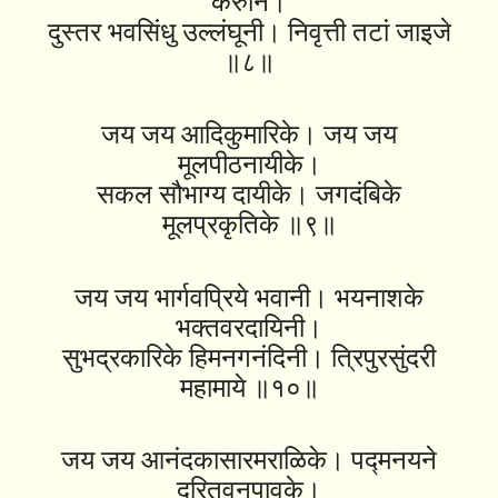
करुनि।
दुस्तर भवसिंधु उल्लंघूनी। निवृत्ती तटां जाइजे
॥८॥
जय जय आदिकुमारिके। जय जय
मूलपीठनायीके।
सकल सौभाग्य दायीके। जगदंबिके
मूलप्रकृतिके ॥९॥
जय जय भार्गवप्रिये भवानी। भयनाशके
भक्तवरदायिनी।
सुभद्रकारिके हिमनगनंदिनी। त्रिपुरसुंदरी
महामाये ॥१०॥
जय जय आनंदकासारमराळिके। पद्मनयने
दुरितवनपावके।