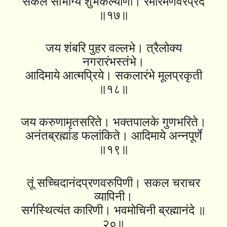
सकल सौभाग्य शुभकल्याणी। रमारमणवरप्रदे
॥१७॥
जय शंबरि पुहर वल्लभे। त्रैलोक्य
नगरारंभस्तंभे।
आदिमाये आत्मप्रिये। सकलारंभे मूलप्रकृती
॥१८॥
जय करुणामृतसरिते। भक्तपालके गुणभरिते।
अनंतब्रह्मांड फलांकिते। आदिमाये अन्नपूर्णे
॥१९॥
तूं सच्चिदानंदप्रणवरुपिणी। सकल चराचर
व्यापिनी।
सर्गस्थित्यंत कारिणी। भवमोचिनी ब्रह्मानंदे ॥
२०॥