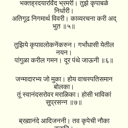
भक्तह्रदयारविंद भ्रमरी। तुझे कृपाबळे
निर्धारी।
अतिगूढ निगमार्थ विवरी। काव्यरचना करी अद्
भुत ॥५॥
तुझिये कृपावलोकनेंकरुन। गर्भांधासी येतील
नयन।
पांगुळा करील गमन। दूर पंथे जाऊनी ॥६॥
जन्मादारभ्य जो मुका। होय वाचस्पतिसमान
बोलका।
तूं स्वानंदसरोवर मराळिका। होसी भाविकां
सुप्रसन्न ॥७॥
ब्रह्मानंदे आदिजननी। तव कृपेची नौका