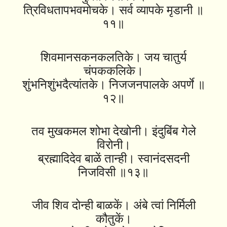
त्रिविधतापभवमोचके। सर्व व्यापके मृडानी ॥
११॥
शिवमानसकनकलतिके। जय चातुर्य
चंपककलिके।
शुंभनिशुंभदैत्यांतके। निजजनपालके अपर्णे ॥
१२॥
तव मुखकमल शोभा देखोनी। इंदुबिंब गेले
विरोनी।
ब्रह्मादिदेव बाळें तान्ही। स्वानंदसदनी
निजविसी ॥१३॥
जीव शिव दोन्ही बाळकें। अंबे त्वां निर्मिली
कौतुकें।