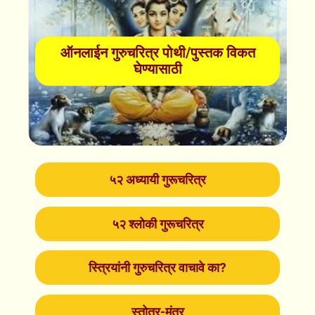
ऑनलाईन गुरुचरित्र पोथी/पुस्तक विकत
घेण्यासाठी
५२ अध्यायी गुरूचरित्र
५२ श्लोकी गुरूचरित्र
स्त्रियांनी गुरुचरित्र वाचावे का?
स्तोत्र-मंत्र