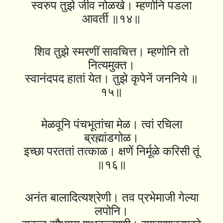
स्वरुप तुझे जीव नोळखे। म्हणोनि पडला
आवर्ती ॥१४॥
शिव तुझे स्मरणीं सावचित्त। म्हणोनि तो
नित्यमुक्त।
स्वानंदपद हातां येत। तुझे कृपेनें जननिये ॥
१५॥
मेळवूनि पंचभूतांचा मेळ। त्वां रचिला
ब्रह्मांडगोळ।
इच्छा परततां तत्काळ। क्षणें निर्मूळे करिसी तूं
॥१६॥
अनंत बालादित्यश्रेणी। तव प्रभेमाजी गेल्या
लपोनि।