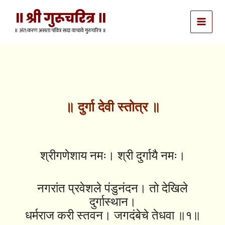
Skip
to
content
॥ दुर्गा देवी स्तोत्र ॥
श्रीगणेशाय नमः। श्री दुर्गायै नमः।
नगरांत प्रवेशले पंडुनंदन। तो देखिले
दुर्गास्थान।
धर्मराज करी स्तवन। जगदंबेचे तेधवा ॥१॥