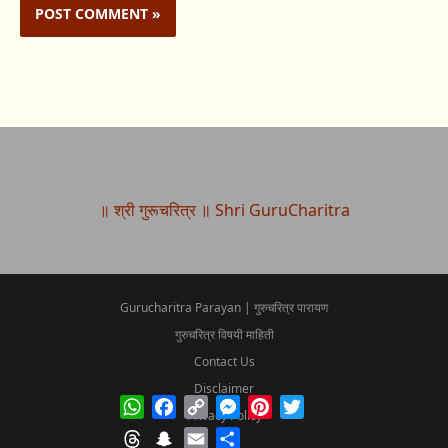
॥ श्री गुरूचरित्र ॥ Shri GuruCharitra
Gurucharitra Parayan | गुरुचरित्र पारायण
गुरुचरित्र विषयी माहिती
Contact Us
Disclaimer
WhatsApp
Facebook
Copy
Messenger
Pinterest
Twitter
Privacy Policy
Link
Threads
Snapchat
Email
Share