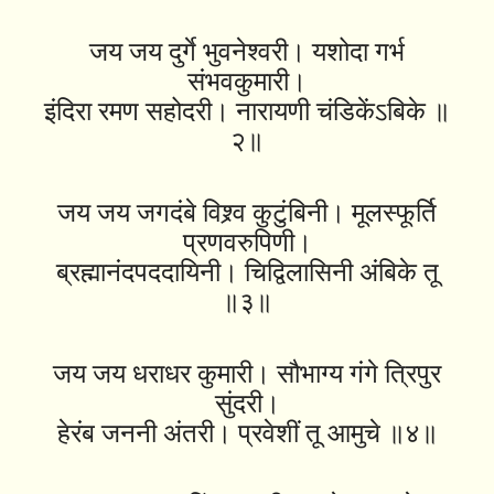
जय जय दुर्गे भुवनेश्वरी। यशोदा गर्भ
संभवकुमारी।
इंदिरा रमण सहोदरी। नारायणी चंडिकेंऽबिके ॥
२॥
जय जय जगदंबे विश्र्व कुटुंबिनी। मूलस्फूर्ति
प्रणवरुपिणी।
ब्रह्मानंदपददायिनी। चिद्विलासिनी अंबिके तू
॥३॥
जय जय धराधर कुमारी। सौभाग्य गंगे त्रिपुर
सुंदरी।
हेरंब जननी अंतरी। प्रवेशीं तू आमुचे ॥४॥