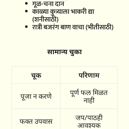
गूळ-चना दान
काळ्या कुत्र्याला भाकरी द्या
(शनीसाठी)
रात्री बजरंग बाण वाचा (भीतीसाठी)
सामान्य चुका
चूक
परिणाम
पूर्ण फल मिळत
पूजा न करणे
नाही
जप/पाठही
फक्त उपवास
आवश्यक