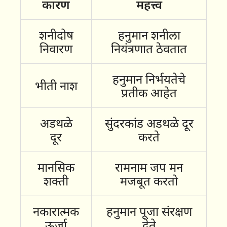
कारण
महत्त्व
शनीदोष
हनुमान शनीला
निवारण
नियंत्रणात ठेवतात
हनुमान निर्भयतेचे
भीती नाश
प्रतीक आहेत
अडथळे
सुंदरकांड अडथळे दूर
दूर
करते
मानसिक
रामनाम जप मन
शक्ती
मजबूत करतो
नकारात्मक
हनुमान पूजा संरक्षण
ऊर्जा
देते