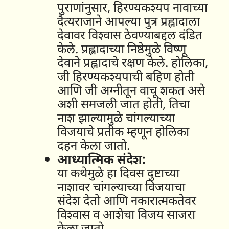
पुराणांनुसार, हिरण्यकश्यप नावाच्या
दैत्यराजाने आपल्या पुत्र प्रह्लादाला
देवावर विश्वास ठेवण्याबद्दल दंडित
केले. प्रह्लादाच्या निष्ठेमुळे विष्णू
देवाने प्रह्लादाचे रक्षण केले. होलिका,
जी हिरण्यकश्यपाची बहिण होती
आणि जी अग्नीतून वाचू शकत असे
अशी समजली जात होती, तिचा
नाश झाल्यामुळे चांगल्याच्या
विजयाचे प्रतीक म्हणून होलिका
दहन केला जातो.
आध्यात्मिक संदेश:
या कथेमुळे हा दिवस दुष्टाच्या
नाशावर चांगल्याच्या विजयाचा
संदेश देतो आणि नकारात्मकतेवर
विश्वास व आशेचा विजय साजरा
केला जातो.