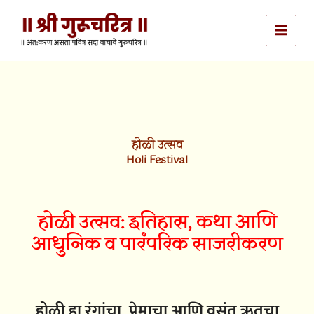
Skip
to
content
होळी उत्सव
Holi Festival
होळी उत्सव: इतिहास, कथा आणि
आधुनिक व पारंपरिक साजरीकरण
होळी हा रंगांचा, प्रेमाचा आणि वसंत ऋतूचा