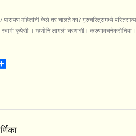
न / पारायण महिलांनी केले तर चालते का? गुरुचरित्रामध्ये पस्तिसाव्
गा स्वामी कृपेसी । म्हणोनि लागली चरणासी। करुणावचनेकरोनिया ॥९
S
h
a
r
e
्णिका