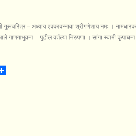
यी गुरूचरित्र – अध्याय एक्कावन्नावा श्रीगणेशाय नमः । नामधारक
ोन आले गाणगाभुवना । पुढील वर्तल्या निरुपणा । सांगा स्वामी कृपाघन
S
h
a
r
e