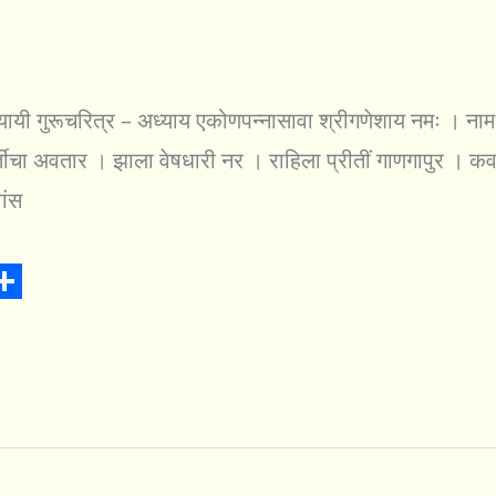
ायी गुरूचरित्र – अध्याय एकोणपन्नासावा श्रीगणेशाय नमः । नाम
ीचा अवतार । झाला वेषधारी नर । राहिला प्रीतीं गाणगापुर । कवण क्
ांस
S
h
a
r
e