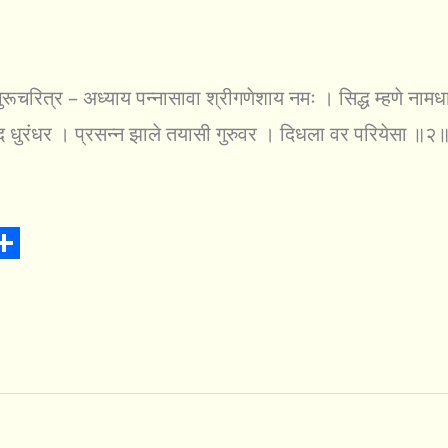
ूचरित्र – अध्याय पन्नासावा श्रीगणेशाय नमः । सिद्ध म्हणे नामधार
पद धुरंधर । प्रसन्न झाले तयासी गुरुवर । दिधला वर परियेसा ॥२॥ 
S
h
a
r
e