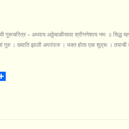
 गुरूचरित्र – अध्याय अठ्ठेचाळीसावा श्रीगणेशाय नमः ॥ सिद्ध म्हण
सतां गुरु । ख्याति झाली अपरंपारु । भक्त होता एक शूद्रू । तयाच
S
h
a
r
e