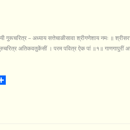
 गुरूचरित्र – अध्याय सत्तेचाळीसावा श्रीगणेशाय नमः ॥ श्रीसरस्वत
ुरुचरित्र अतिकवतुकेंसीं । परम पवित्र ऐक पां ॥१॥ गाणगापुरीं अ
S
h
a
r
e