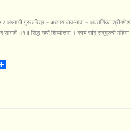
५२ अध्यायी गुरूचरित्र – अध्याय बावन्नावा – अवतर्णिका श्रीगणे
मज सांगावें ॥१॥ सिद्ध म्हणे शिष्योत्तमा । काय सांगूं सद्‌गुरुची मह
S
h
a
r
e