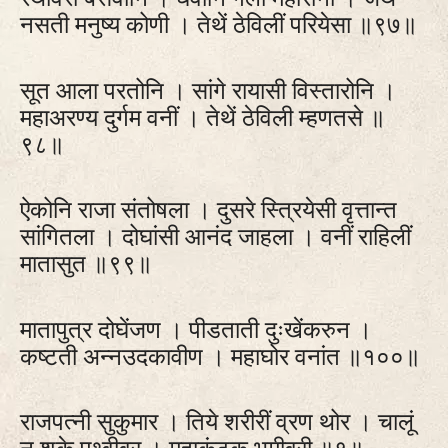
नसती मनुष्य कोणी । तेथें ठेविलीं परियेसा ॥९७॥
सूत आला परतोनि । सांगे रायासी विस्तारोनि ।
महाअरण्य दुर्गम वनीं । तेथें ठेविली म्हणतसे ॥
९८॥
ऐकोनि राजा संतोषला । दुसरे स्त्रियेसी वृत्तान्त
सांगितला । दोघांसी आनंद जाहला । वनीं राहिलीं
मातासुत ॥९९॥
मातापुत्र दोघेंजण । पीडताती दुःखेंकरुन ।
कष्‍टती अन्नउदकावीण । महाघोर वनांत ॥१००॥
राजपत्‍नी सुकुमार । तिये शरीरीं व्रण थोर । चालूं
न शके पृथ्वीवर । महाकंटक भूमीवरी ॥१॥