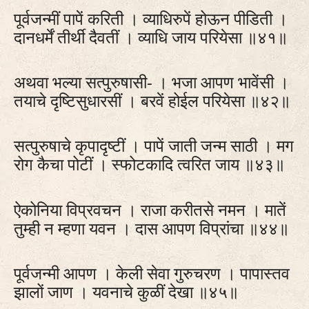
पूर्वजन्मीं पापें करिती । व्याधिरुपें होऊन पीडिती ।
दानधर्में तीर्थी दैवतीं । व्याधि जाय परियेसा ॥४१॥
अथवा भल्या सत्पुरुषासी- । भजा आपण भावेंसी ।
तयाचे दृष्‍टिसुधारसीं । बरवें होईल परियेसा ॥४२॥
सत्पुरुषाचे कृपादृष्‍टीं । पापें जाती जन्म साठी । मग
रोग कैचा पोटीं । स्फोटकादि त्वरित जाय ॥४३॥
ऐकोनिया विप्रवचन । राजा करीतसे नमन । मातें
तुम्ही न म्हणा यवन । दास आपण विप्रांचा ॥४४॥
पूर्वजन्मी आपण । केली सेवा गुरुचरण । पापास्तव
झालों जाण । यवनाचे कुळीं देखा ॥४५॥