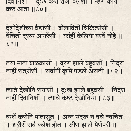
दिवानिशीं । दुःख करी राजा क्लेशीं । म्हणे काय
करुं आतां ॥८०॥
देशोदेशींच्या वैद्यांसी । बोलाविती चिकित्सेसी ।
वेंचिती द्रव्य अपारेंसी । कांहीं केलिया बरवें नोहे ॥
८१॥
तया माता बाळकासी । व्रण झाले बहुवसीं । निद्रा
नाहीं रात्रीसी । सर्वांगीं कृमि पडले असती ॥८२॥
त्यांतें देखोनि रायासी । दुःख झालें बहुवसीं । निद्रा
नाहीं दिवानिशीं । त्याचे कष्‍ट देखोनिया ॥८३॥
व्यथें करोनि मातासुत । अन्न उदक न वचे क्वचित
। शरीरीं सर्व क्लेश होत । क्षीण झालें येणेंपरी ॥