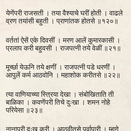
येणेंपरी राजसती । तया वैश्याचे घरीं होती । वाढले
व्रण तयांसी बहुती । प्राणांतक होतसे ॥१२०॥
वर्ततां ऐसें एके दिवसीं । मरण आलें कुमारकासी ।
प्रलाप करी बहुवसी । राजपत्‍नी तये वेळीं ॥२१॥
मूर्च्छा येऊनि तये क्षणीं । राजपत्‍नी पडे धरणीं ।
आपुलें कर्म आठवोनि । महाशोक करीतसे ॥२२॥
त्या वाणियाच्या स्त्रिया देखा । संबोखिताति ती
बाळिका । कवणेंपरी तिचे दुःखा । शमन नोहे
परियेसा ॥२३॥
नानापरी दुःख करी । आठवीतसे पूर्वापारी । म्हणे