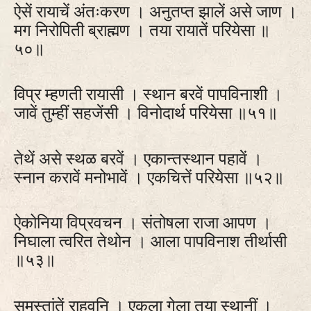
ऐसें रायाचें अंतःकरण । अनुतप्त झालें असे जाण ।
मग निरोपिती ब्राह्मण । तया रायातें परियेसा ॥
५०॥
विप्र म्हणती रायासी । स्थान बरवें पापविनाशी ।
जावें तुम्हीं सहजेंसी । विनोदार्थ परियेसा ॥५१॥
तेथें असे स्थळ बरवें । एकान्तस्थान पहावें ।
स्नान करावें मनोभावें । एकचित्तें परियेसा ॥५२॥
ऐकोनिया विप्रवचन । संतोषला राजा आपण ।
निघाला त्वरित तेथोन । आला पापविनाश तीर्थासी
॥५३॥
समस्तांतें राहवूनि । एकला गेला तया स्थानीं ।