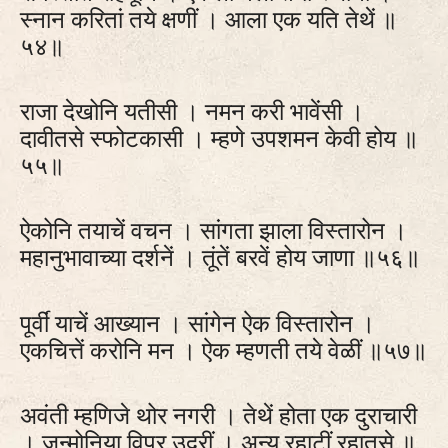
स्नान करितां तये क्षणीं । आला एक यति तेथें ॥
५४॥
राजा देखोनि यतीसी । नमन करी भावेंसी ।
दावीतसे स्फोटकासी । म्हणे उपशमन केवी होय ॥
५५॥
ऐकोनि तयाचें वचन । सांगता झाला विस्तारोन ।
महानुभावाच्या दर्शनें । तूंतें बरवें होय जाणा ॥५६॥
पूर्वीं याचें आख्यान । सांगेन ऐक विस्तारोन ।
एकचित्तें करोनि मन । ऐक म्हणती तये वेळीं ॥५७॥
अवंती म्हणिजे थोर नगरी । तेथें होता एक दुराचारी
। जन्मोनिया विप्र उदरीं । अन्य रहाटीं रहातसे ॥