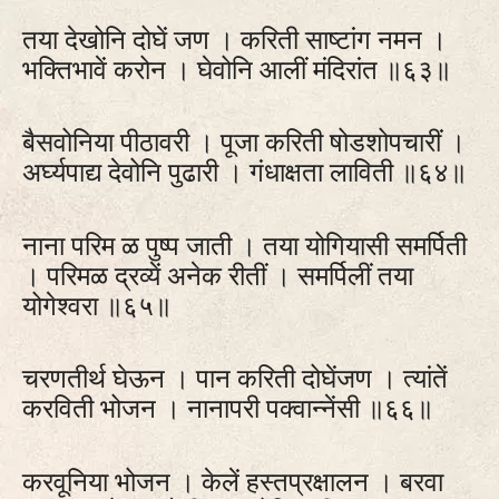
तया देखोनि दोघें जण । करिती साष्‍टांग नमन ।
भक्तिभावें करोन । घेवोनि आलीं मंदिरांत ॥६३॥
बैसवोनिया पीठावरी । पूजा करिती षोडशोपचारीं ।
अर्घ्यपाद्य देवोनि पुढारी । गंधाक्षता लाविती ॥६४॥
नाना परिम ळ पुष्प जाती । तया योगियासी समर्पिती
। परिमळ द्रव्यें अनेक रीतीं । समर्पिलीं तया
योगेश्वरा ॥६५॥
चरणतीर्थ घेऊन । पान करिती दोघेंजण । त्यांतें
करविती भोजन । नानापरी पक्वान्नेंसी ॥६६॥
करवूनिया भोजन । केलें हस्तप्रक्षालन । बरवा