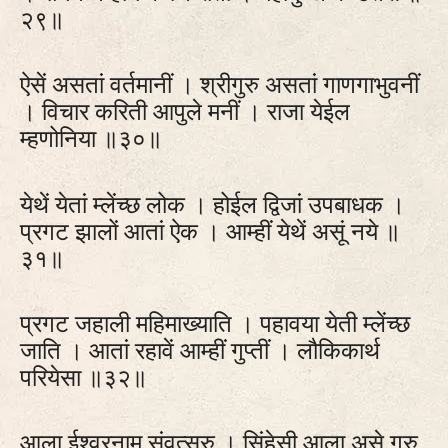
२९॥
ऐसें असतां वर्तमानीं । श्रीगुरु असतां गाणगाभुवनीं
। विचार करिती आपुले मनीं । राजा येईल
म्हणोनिया ॥३०॥
येथें येतां म्लेंच्छ लोक । होईल द्विजां उपबाधक ।
प्रगट झालों आतां ऐक । आम्हीं येथें असूं नये ॥
३१॥
प्रगट जहाली महिमाख्याति । पहावया येती म्लेंच्छ
जाति । आतां रहावें आम्हीं गुप्तीं । लौकिकार्थ
परियेसा ॥३२॥
आला ईश्वरनाम संवत्सरु । सिंहेसी आला असे गुरु