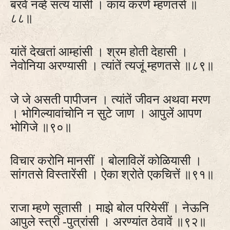
बरवें नव्हे सत्य यांसी । काय करणें म्हणतसे ॥
८८॥
यांतें देखतां आम्हांसी । श्रम होती देहासी ।
नेवोनिया अरण्यासी । त्यांतें त्यजूं म्हणतसे ॥८९॥
जे जे असती पापीजन । त्यांतें जीवन अथवा मरण
। भोगिल्यावांचोनि न सुटे जाण । आपुलें आपण
भोगिजे ॥९०॥
विचार करोनि मानसीं । बोलाविलें कोळियासी ।
सांगतसे विस्तारेंसी । ऐका श्रोते एकचित्तें ॥९१॥
राजा म्हणे सूतासी । माझे बोल परियेसीं । नेऊनि
आपुले स्त्री -पुत्रांसी । अरण्यांत ठेवावें ॥९२॥