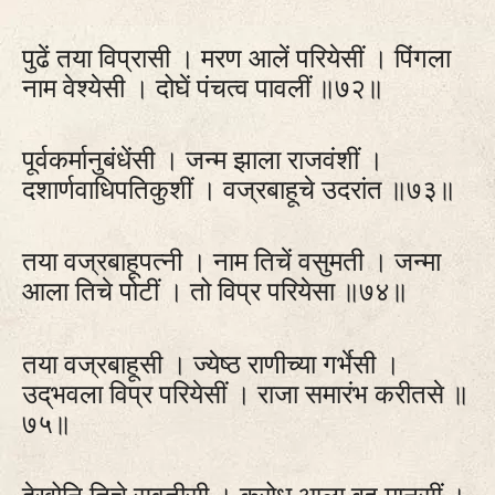
पुढें तया विप्रासी । मरण आलें परियेसीं । पिंगला
नाम वेश्येसी । दोघें पंचत्व पावलीं ॥७२॥
पूर्वकर्मानुबंधेंसी । जन्म झाला राजवंशीं ।
दशार्णवाधिपतिकुशीं । वज्रबाहूचे उदरांत ॥७३॥
तया वज्रबाहूपत्‍नी । नाम तिचें वसुमती । जन्मा
आला तिचे पोटीं । तो विप्र परियेसा ॥७४॥
तया वज्रबाहूसी । ज्येष्‍ठ राणीच्या गर्भेसी ।
उद्‌भवला विप्र परियेसीं । राजा समारंभ करीतसे ॥
७५॥
देखोनि तिचे सवतीसी । क्रोध आला बहु मानसीं ।