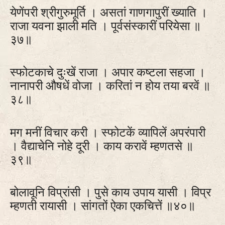
येणेंपरी श्रीगुरुमूर्ति । असतां गाणगापुरीं ख्याति ।
राजा यवना झाली मति । पूर्वसंस्कारीं परियेसा ॥
३७॥
स्फोटकाचे दुःखें राजा । अपार कष्‍टला सहजा ।
नानापरी औषधें वोजा । करितां न होय तया बरवें ॥
३८॥
मग मनीं विचार करी । स्फोटकें व्यापिलें अपरंपारी
। वैद्याचेनि नोहे दूरी । काय करावें म्हणतसे ॥
३९॥
बोलावूनि विप्रांसी । पुसे काय उपाय यासी । विप्र
म्हणती रायासी । सांगतों ऐका एकचित्तें ॥४०॥