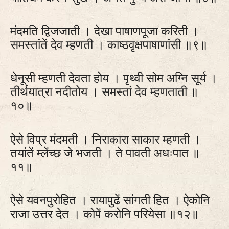
मंदमति द्विजजाती । देखा पाषाणपूजा करिती ।
समस्तांतें देव म्हणती । काष्‍ठवृक्षपाषाणांसी ॥९॥
धेनूसी म्हणती देवता होय । पृथ्वी सोम अग्नि सूर्य ।
तीर्थयात्रा नदीतोय । समस्तां देव म्हणताती ॥
१०॥
ऐसे विप्र मंदमती । निराकारा साकार म्हणती ।
तयांतें म्लेंच्छ जे भजती । ते पावती अधःपात ॥
११॥
ऐसे यवनपुरोहित । रायापुढें सांगती हित । ऐकोनि
राजा उत्तर देत । कोपें करोनि परियेसा ॥१२॥