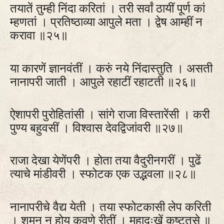
तयातें तुम्ही निंदा करितां । तरी सर्वां ठायीं पूर्ण कां
म्हणतां । प्रतिष्‍ठाव्या आपुले मता । द्वेष आम्हीं न
करावा ॥२५॥
या कारणें ज्ञानवंतीं । करुं नये निंदास्तुति । असती
नानापरी जाती । आपुले रहाटीं रहाटती ॥२६॥
ऐशापरी पुरोहितांसी । सांगे राजा विस्तारेंसी । करी
पुण्य बहुवसीं । विश्वास देवद्विजांवरी ॥२७॥
राजा देखा येणेंपरी । होता तया वैदुरीनगरीं । पुढें
त्याचे मांडीवरी । स्फोटक एक उद्भवला ॥२८॥
नानापरीचे वैद्य येती । तया स्फोटकासी लेप करिती
। शमन न होय कवणे रीतीं । महादुःखें कष्‍टतसे ॥