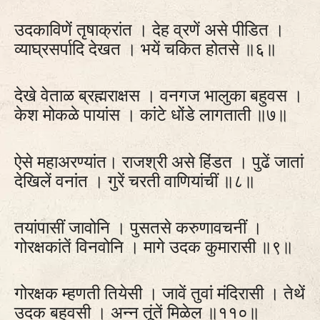
उदकाविणें तृषाक्रांत । देह व्रणें असे पीडित ।
व्याघ्रसर्पादि देखत । भयें चकित होतसे ॥६॥
देखे वेताळ ब्रह्मराक्षस । वनगज भालुका बहुवस ।
केश मोकळे पायांस । कांटे धोंडे लागताती ॥७॥
ऐसे महाअरण्यांत। राजश्री असे हिंडत । पुढें जातां
देखिलें वनांत । गुरें चरती वाणियांचीं ॥८॥
तयांपासीं जावोनि । पुसतसे करुणावचनीं ।
गोरक्षकांतें विनवोनि । मागे उदक कुमारासी ॥९॥
गोरक्षक म्हणती तियेसी । जावें तुवां मंदिरासी । तेथें
उदक बहुवसी । अन्न तूंतें मिळेल ॥११०॥