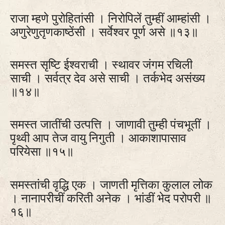
राजा म्हणे पुरोहितांसी । निरोपिलें तुम्हीं आम्हांसी ।
अणुरेणुतृणकाष्‍ठेंसी । सर्वेश्वर पूर्ण असे ॥१३॥
समस्त सृष्‍टि ईश्वराची । स्थावर जंगम रचिली
साची । सर्वत्र देव असे साची । तर्कभेद असंख्य
॥१४॥
समस्त जातींची उत्पत्ति । जाणावी तुम्ही पंचभूतीं ।
पृथ्वी आप तेज वायु निगुती । आकाशापासाव
परियेसा ॥१५॥
समस्तांची वृद्धि एक । जाणती मृत्तिका कुलाल लोक
। नानापरीचीं करिती अनेक । भांडीं भेद परोपरी ॥
१६॥