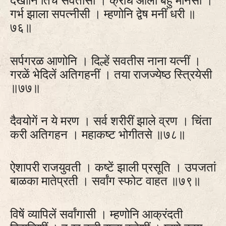
गर्भ झाला सपत्‍नीसी । म्हणोनि द्वेष मनीं धरी ॥
७६॥
सर्पगरळ आणोनि । दिल्हें सवतीस नाना यत्‍नीं ।
गरळें भेदिलें अतिगहनीं । तया राजज्येष्‍ठ स्‍त्रियेसी
॥७७॥
दैवयोगें न ये मरण । सर्व शरीरीं झाले व्रण । चिंता
करी अतिगहन । महाकष्‍ट भोगीतसे ॥७८॥
ऐशापरी राजयुवती । कष्‍टें झाली प्रसूति । उपजतां
बाळका मातेप्रती । सर्वांग स्फोट वाहत ॥७९॥
विषें व्यापिलें सर्वांगासी । म्हणोनि आक्रंदती