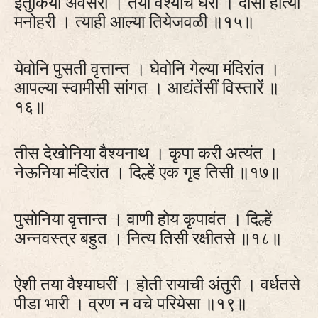
इतुकिया अवसरीं । तया वैश्याचे घरीं । दासी होत्या
मनोहरी । त्याही आल्या तियेजवळी ॥१५॥
येवोनि पुसती वृत्तान्त । घेवोनि गेल्या मंदिरांत ।
आपल्या स्वामीसी सांगत । आद्यंतेंसीं विस्तारें ॥
१६॥
तीस देखोनिया वैश्यनाथ । कृपा करी अत्यंत ।
नेऊनिया मंदिरांत । दिल्हें एक गृह तिसी ॥१७॥
पुसोनिया वृत्तान्त । वाणी होय कृपावंत । दिल्हें
अन्नवस्त्र बहुत । नित्य तिसी रक्षीतसे ॥१८॥
ऐशी तया वैश्याघरीं । होती रायाची अंतुरी । वर्धतसे
पीडा भारी । व्रण न वचे परियेसा ॥१९॥