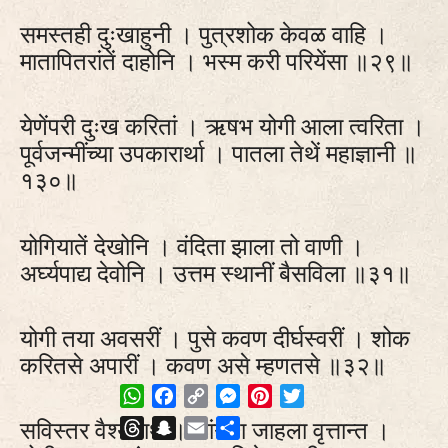
समस्तही दुःखाहुनी । पुत्रशोक केवळ वाहि ।
मातापितरांतें दाहोनि । भस्म करी परियेंसा ॥२९॥
येणेंपरी दुःख करितां । ऋषभ योगी आला त्वरिता ।
पूर्वजन्मींच्या उपकारार्था । पातला तेथें महाज्ञानी ॥
१३०॥
योगियातें देखोनि । वंदिता झाला तो वाणी ।
अर्घ्यपाद्य देवोनि । उत्तम स्थानीं बैसविला ॥३१॥
योगी तया अवसरीं । पुसे कवण दीर्घस्वरीं । शोक
करितसे अपारीं । कवण असे म्हणतसे ॥३२॥
WhatsApp
Facebook
Copy
Messenger
Pinterest
Twitter
Link
सविस्तर वैश्यनाथ । सांगता जाहला वृत्तान्त ।
Threads
Snapchat
Email
Share