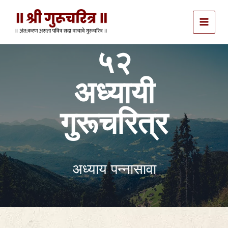
Skip
to
content
५२
अध्यायी
गुरूचरित्र
अध्याय पन्नासावा