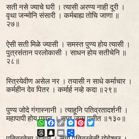
सती नसे ज्याचे घरी । त्यासी अरण्य नाही दूरी ।
वृथा जन्मोनि संसारी । कर्मबाह्य तोचि जाणा ॥
२७॥
ऐसी सती मिळे ज्यासी । समस्त पुण्य होय त्यासी ।
पुत्रसंतान परलोकासी । साधन होय सतीचेनि ॥
२८॥
स्त्रियेवीण असेल नर । तयासी न साधे कर्माचार ।
कर्महीन देव पितर । कर्मार्ह नव्हे कदा ॥२९॥
पुण्य जोदे गंगास्नानी । त्याहूनि पतिव्रतादर्शनी ।
महापापी होय पावन । सप्त जन्म पुनीत ॥१३०॥
WhatsApp
Facebook
Copy
Messenger
Pinterest
Twitter
Link
Threads
Snapchat
Email
Share
पतिव्रतेचा आचार । सांगे पतिव्रतेसी योगेश्वर ।