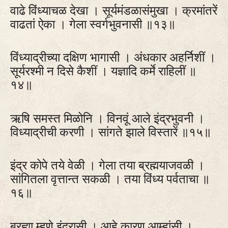
वाढे विंध्याचळ देखा । सूर्यमंडळासंमुखा । क्रमांतरें
वाढतां ऐका । गेला स्वर्गभुवनासी ॥१३॥
विंध्याद्रीच्या दक्षिण भागासी । अंधकार अहर्निशीं ।
सूर्यरश्मी न दिसे कैशीं । यज्ञादि कर्मे राहिलीं ॥
१४॥
ऋषि समस्त मिळोनि । विनवूं आले इंद्रभुवनी ।
विध्याद्रीची करणी । सांगते झाले विस्तारें ॥१५॥
इंद्र कोपे तये वेळी । गेला तया ब्रह्मयाजवळी ।
सांगितला वृत्तान्त सकळी । तया विंध्य पर्वताचा ॥
१६॥
ब्रह्मा म्हणे इंद्रासी । आहे कारण आम्हांसी ।