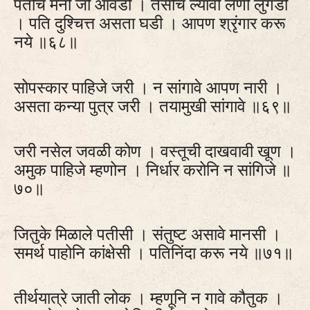
पतीचे मनी जी आवडी । तैसीच ल्यावी लेणी लुगडी
। पति दुश्चित्त असता घडी । आपण श्रृंगार करू
नये ॥६८॥
सोपस्कार पाहिजे जरी । न सांगावे आपण नारी ।
असता कन्या पुत्र जरी । तयामुखी सांगावे ॥६९॥
जरी नसेल जवळी कोण । वस्तूची दाखवावी खूण ।
अमुक पाहिजे म्हणोन । निर्धार करोनि न सांगिजे ॥
७०॥
जितुके मिळाले पतीसी । संतुष्ट असावे मानसी ।
समर्थ पाहोनि कांक्षेसी । पतिनिंदा करू नये ॥७१॥
तीर्थयात्रे जाती लोक । म्हणूनि न गावे कौतुक ।