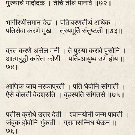
पुरुषाचे पादोदक । तेचि तीर्थ मानावे ॥७२॥
भागीरथीसमान देख । पतिचरणतीर्थ अधिक ।
पतिसेवा करणे मुख । त्रयमूर्ति संतुष्टती ॥७३॥
व्रत करणे असेल मनी । ते पुरुषा करावे पुसोनि ।
आत्मबुद्धी करिता कोणी । पति-आयुष्य उणे होय ॥
७४॥
आणिक जाय नरकाप्रती । पति घेवोनि सांगाती ।
ऐसे बोलती वेदश्रुति । बृहस्पति सांगतसे ॥७५॥
पतीस क्रोधे उत्तर देती । श्वानयोनी जन्म पावती ।
जंबुक होवोनि भुंकती । ग्रामासन्निध येऊन ॥
७६॥