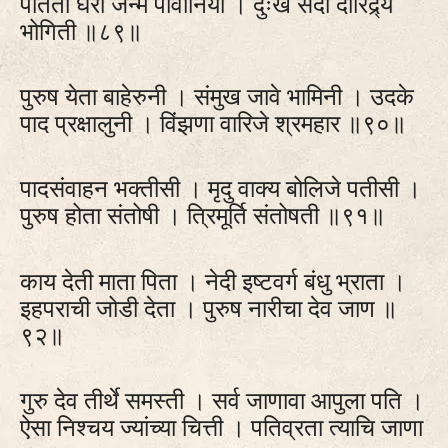
पतिता घरी जन्म पावोनिया । दुःखे सदा दारिद्र्य
भोगिती ॥८९॥
पुरुष येता बाहेरुनी । संमुख जावे भामिनी । उदके
पाद प्रक्षालुनी । विंझणा वारिजे श्रमहार ॥९०॥
पादसंवाहन भक्तीसी । मृदु वाक्य बोलिजे पतीसी ।
पुरुष होता संतोषी । त्रिमूर्ति संतोषती ॥९१॥
काय देती माता पिता । नेदी इष्टवर्ग बंधु भ्राता ।
इहपराची जोडी देता । पुरुष नारीचा देव जाण ॥
९२॥
गुरु देव तीर्थे समस्ती । सर्व जाणावा आपुला पति ।
ऐसा निश्चय ज्यांच्या चित्ती । पतिव्रता त्याचि जाणा