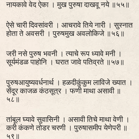
नायकावे वेद ऐका । मुख पुरुषा दाखवू नये ॥५५॥
ऐसे चारी दिवसांवरी । आचरावे तिये नारी । सुस्नात
होता ते अवसरी । पुरुषमुख अवलोकिजे ॥५६॥
जरी नसे पुरुष भवनी । त्याचे रूप ध्यावे मनी ।
सूर्यमंडळ पाहोनि । घरात जावे पतिव्रते ॥५७॥
पुरुषआयुष्यवर्धनार्थ । हळदीकुंकुम लाविजे ख्यात ।
सेंदूर काजळ कंठसूत्र । फणी माथा असावी ॥
५८॥
तांबूल घ्यावे सुवासिनी । असावी तिचे माथा वेणी ।
करी कंकणे तोडर चरणी । पुरुषासमीप येणेपरी ॥
५९॥