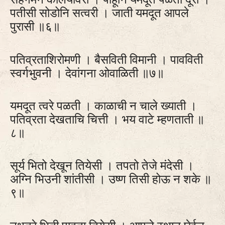
पतीसी सोडोनि सत्वरी । जाती यमदूत आपले
पुरासी ॥६॥
पतिव्रताशिरोमणी । बैसविती विमानी । पावविती
स्वर्गभुवनी । देवांगना ओवाळिती ॥७॥
यमदूत त्वरे पळती । काळाची न चाले ख्याती ।
पतिव्रता देखताचि चित्ती । भय वाटे म्हणताती ॥
८॥
सूर्य भितो देखून तियेसी । तपतो तेजे मंदेसी ।
अग्नि भिउनी शांतीसी । उष्ण तिसी होऊ न शके ॥
९॥