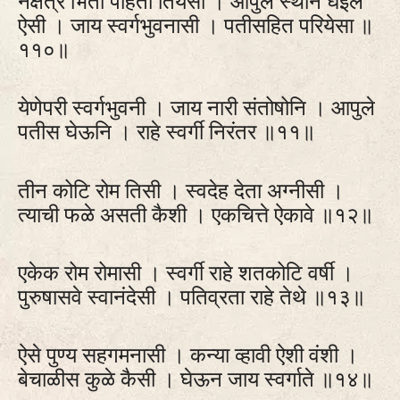
नक्षत्रे भिती पाहता तियेसी । आपुले स्थान घेईल
ऐसी । जाय स्वर्गभुवनासी । पतीसहित परियेसा ॥
११०॥
येणेपरी स्वर्गभुवनी । जाय नारी संतोषोनि । आपुले
पतीस घेऊनि । राहे स्वर्गी निरंतर ॥११॥
तीन कोटि रोम तिसी । स्वदेह देता अग्नीसी ।
त्याची फळे असती कैशी । एकचित्ते ऐकावे ॥१२॥
एकेक रोम रोमासी । स्वर्गी राहे शतकोटि वर्षी ।
पुरुषासवे स्वानंदेसी । पतिव्रता राहे तेथे ॥१३॥
ऐसे पुण्य सहगमनासी । कन्या व्हावी ऐशी वंशी ।
बेचाळीस कुळे कैसी । घेऊन जाय स्वर्गाते ॥१४॥