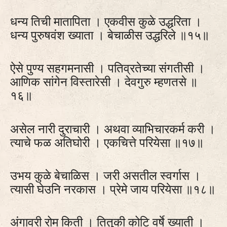
धन्य तिची मातापिता । एकवीस कुळे उद्धरिता ।
धन्य पुरुषवंश ख्याता । बेचाळीस उद्धरिले ॥१५॥
ऐसे पुण्य सहगमनासी । पतिव्रतेच्या संगतीसी ।
आणिक सांगेन विस्तारेसी । देवगुरु म्हणतसे ॥
१६॥
असेल नारी दुराचारी । अथवा व्याभिचारकर्म करी ।
त्याचे फळ अतिघोरी । एकचित्ते परियेसा ॥१७॥
उभय कुळे बेचाळिस । जरी असतील स्वर्गास ।
त्यासी घेउनि नरकास । प्रेमे जाय परियेसा ॥१८॥
अंगावरी रोम किती । तितुकी कोटि वर्षे ख्याती ।