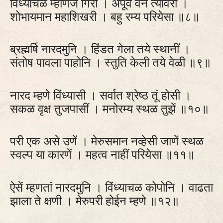
विध्याचळ म्हणिजे गिरी । अपूर्व वनें त्यावरी ।
शोभायमान महाशिखरी । बहु रम्य परियेसा ॥८॥
ब्रह्मर्षि नारदमुनि । हिंडत गेला तये स्थानीं ।
संतोष पावला पाहोनि । स्तुति केली तये वेळी ॥९॥
नारद म्हणे विंध्यासी । सर्वात श्रेष्ठ तूं होसी ।
सकळ वृक्ष तुजपासीं । मनोरम्य स्थळ तुझें ॥१०॥
परी एक असे उणें । मेरुसमान नव्हेसी जाणें स्थळ
स्वल्प या कारणें । महत्व नाहीं परियेसा ॥११॥
ऐसें म्हणतां नारदमुनि । विंध्याचळ कोपोनि । वाढता
झाला ते क्षणी । मेरुपरी होईन म्हणे ॥१२॥