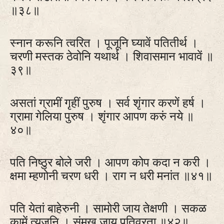
॥३८॥
स्नान करूनि त्वरित । पूजूनि घ्यावें पतितीर्थ ।
चरणी मस्तक ठेवोनि यथार्थ । शिवासमान भावावें ॥
३९॥
असतां ग्रामीं गृहीं पुरुष । सर्व शृंगार करणें हर्ष ।
ग्रामा गेलिया पुरुष । शृंगार आपण करुं नये ॥
४०॥
पति निष्ठुर बोले जरी । आपण कोप कदा न करी ।
क्षमा म्हणोनी चरण धरी । राग न धरी मनांत ॥४१॥
पति येतां बाहेरुनी । सामोरी जाय तेक्षणी । सकळ
कामें त्यजूनि । संमुख जाय पतिव्रता ॥४२॥