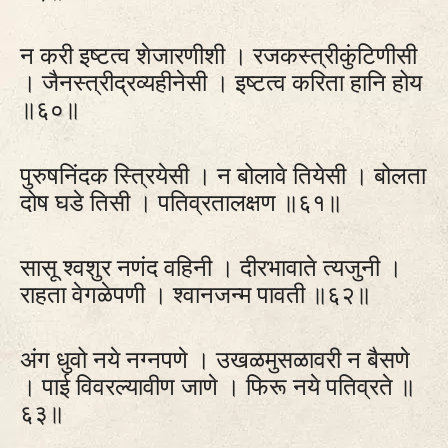
न करी इष्टत्व शेजारणीशी । रजकस्त्रीकुंटिणीसी
। जैनस्त्रीद्रव्यहीनेसी । इष्टत्व करिता हानि होय
॥६०॥
पुरुषनिंदक स्त्रियेसी । न बोलावे तियेसी । बोलता
दोष घडे तिसी । पतिव्रतालक्षण ॥६१॥
सासू श्वशुर नणंद वहिनी । दीरभावाते त्यजुनी ।
राहता वेगळेपणी । श्वानजन्म पावती ॥६२॥
अंग धुवो नये नग्नपणे । उखळमुसळावरी न बैसणे
। पाई विवरल्यावीण जाणे । फिरू नये पतिव्रते ॥
६३॥