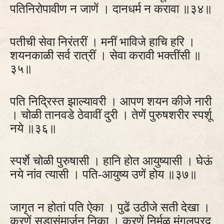
पतिनिरोपावीण न जाणें । दानधर्म न करावा ॥३४॥
पतीची सेवा निरंतरीं । मनीं भाविजे हाचि हरि ।
शयनकाळी सर्व रात्रीं । सेवा करावी भक्तींसी ॥
३५॥
पति निद्रिस्त झाल्यावरी । आपण शयन कीजे नारी
। चोळी तानवडे ठेवावीं दुरी । तेणें पुरुषशरीर स्पर्शू
नये ॥३६॥
स्पर्शे चोळी पुरुषासी । हानि होत आयुष्यासी । घेऊं
नये नांव त्यासी । पति-आयुष्य उणें होय ॥३७॥
जागृत न होतां पति ऐका । पुढें उठीजे सती देखा ।
करणें सडासंमार्जन निका । करणें निर्मळ मंगलप्रद