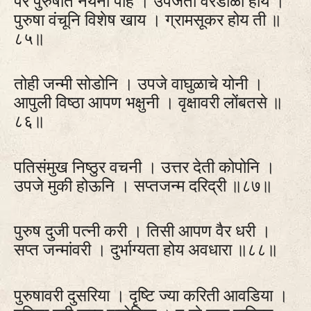
पर पुरुषाते नयनी पाहे । उपजता वरडोळी होय ।
पुरुषा वंचूनि विशेष खाय । ग्रामसूकर होय ती ॥
८५॥
तोही जन्मी सोडोनि । उपजे वाघुळाचे योनी ।
आपुली विष्ठा आपण भक्षुनी । वृक्षावरी लोंबतसे ॥
८६॥
पतिसंमुख निष्ठुर वचनी । उत्तर देती कोपोनि ।
उपजे मुकी होऊनि । सप्तजन्म दरिद्री ॥८७॥
पुरुष दुजी पत्‍नी करी । तिसी आपण वैर धरी ।
सप्त जन्मांवरी । दुर्भाग्यता होय अवधारा ॥८८॥
पुरुषावरी दुसरिया । दृष्टि ज्या करिती आवडिया ।