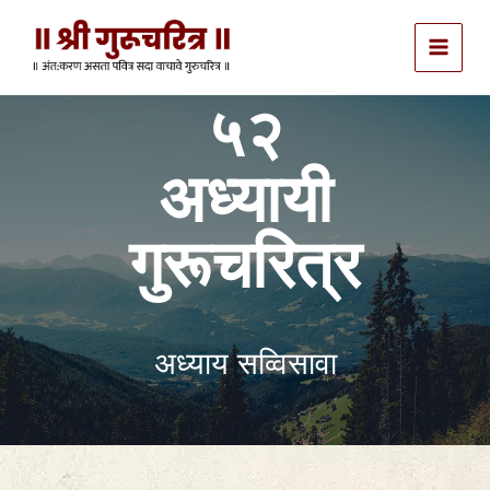
Skip
to
content
५२
अध्यायी
गुरूचरित्र
अध्याय सव्विसावा