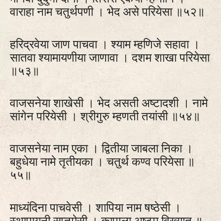
वाराहा नाम चतुर्थपणी । भेद असे परियेसा ॥५२॥
हरिद्रवेया जाण पाचवा । श्याम म्हणिजे सहावा ।
सातवा श्यामायणीया जाणावा । दशम शाखा परियेसा
॥५३॥
वाजसनेया शाखेसी । भेद असती अष्टादशी । नामे
सांगेन परियेसी । श्रीगुरु म्हणती तयांसी ॥५४॥
वाजसनेया नाम एका । द्वितीया जाबला निका ।
बहुधेया नामे तृतीयका । चतुर्थ कण्व परियेसा ॥
५५॥
माध्यंदिना पाचवेसी । शापिया नाम षष्ठेसी ।
स्थापायनी सप्तमेसी । कापाला अष्टम विख्यात ॥