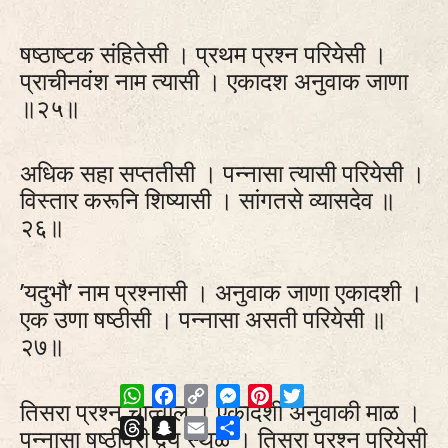
षष्ठाष्टक संहितेसी । प्रथम प्रश्न परियेसी ।
प्राचीनवंश नाम त्यासी । एकादश अनुवाक जाणा
॥२५॥
अधिक सहा सप्ततीसी । पन्नासा त्यासी परियेसी ।
विस्तार करूनि शिष्यासी । सांगतसे व्यासदेव ॥
२६॥
’यदुभौ’ नाम प्रश्नासी । अनुवाक जाणा एकादशी ।
एक उणा षष्ठीसी । पन्नासा असती परियेसी ॥
२७॥
WhatsApp
Facebook
Copy
Messenger
Pinterest
Twitter
तिसरा प्रश्न चात्वाल । एकादशी अनुवाकी माळ ।
Link
Threads
Snapchat
Email
Share
पन्नासा षष्ठीवरी द्वय स्थूळ । तिसरा प्रश्न परियेसी