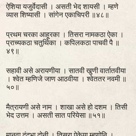
ऐशिया यजुर्वेदासी । असती भेद शायसी । म्हणे
व्यास शिष्यासी । सांगेन एकाचिपरी ॥४८॥
प्रथम चरका आहूरका । तिसरा नामकठा ऐका ।
प्राच्यकठा चतुर्थिका । कपिलकठा पाचवी पै ॥
४९॥
सहावी असे अरायणीया । सातवी खुणी वार्तातवीया
। श्वेत म्हणिजे जाण आठवीया । श्वेततर नवमी ॥
५०॥
मैत्रायणी असे नाम । शाखा असे हो दशम । तिसी
भेद उत्तम । असती सात परियेसा ॥५१॥
मानवा दुंदुभा दोनी । तिसरा ऐकेया म्हणोनि ।