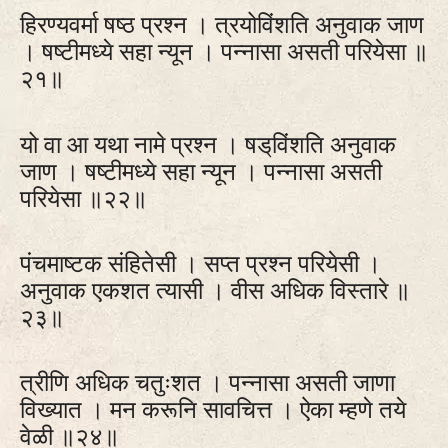
हिरण्यवर्मा षष्ठ प्रश्न । त्रयोविंशति अनुवाक जाण
। षष्टीमध्ये सहा न्यून । पन्नासा असती परियेसा ॥
२१॥
यो वा आ यथा नामे प्रश्न । षड्‌विंशति अनुवाक
जाण । षष्टीमध्ये सहा न्यून । पन्नासा असती
परियेसा ॥२२॥
पंचमाष्टक संहितेसी । सप्त प्रश्न परियेसी ।
अनुवाक एकशत त्यासी । वीस अधिक विस्तारे ॥
२३॥
त्रीणि अधिक चतुःशत । पन्नासा असती जाणा
विख्यात । मन करूनि सावचित्त । ऐका म्हणे तये
वेळी ॥२४॥