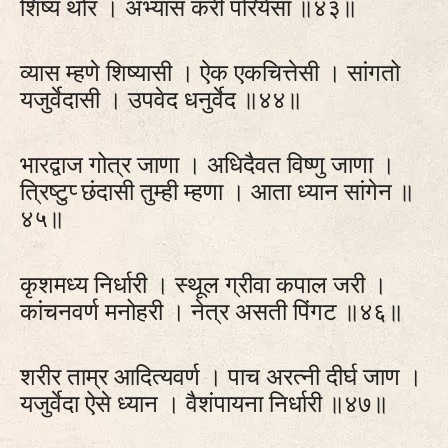
शिष्य थोर । अभ्यास करी परियेसा ॥४३॥
व्यास म्हणे शिष्यासी । ऐक एकचित्तेसी । सांगतो
यजुर्वेदासी । उपवेद धनुर्वेद ॥४४॥
भारद्वाज गोत्र जाणा । अधिदैवत विष्णु जाणा ।
त्रिष्टुप्‍ छंदासी तुम्ही म्हणा । आता ध्यान सांगेन ॥
४५॥
कृशमध्य निर्धारी । स्थूल ग्रीवा कपाल जरी ।
कांचनवर्ण मनोहरी । नेत्र असती पिंगट ॥४६॥
शरीर ताम्र आदित्यवर्ण । पाच अरत्‍नी दीर्घ जाण ।
यजुर्वेदा ऐसे ध्यान । वैशंपायना निर्धारी ॥४७॥