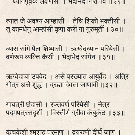
। ध्यानपूर्वक लक्षणेसी । भेदाभेद निरोपावे ॥२९॥
त्यात जे अवश्य आम्हांसी । तेचि शिको भक्तीसी ।
तू कामधेनु आम्हांसी कृपा करी गा गुरुमूर्ती ॥३०॥
व्यास सांगे पैल शिष्यासी । ऋग्वेदध्यान परियेसी ।
वर्णरूप व्यक्ति कैसी । भेदाभेद सांगेन ॥३१॥
ऋग्वेदाचा उपवेद । असे प्रख्यात आयुर्वेद । अत्रि
गोत्र असे शुद्ध । ब्रह्मा देवता जाणावी ॥३२॥
गायत्री छंदासी । रक्तवर्ण परियेसी । नेत्र
पद्मपत्रसदृशी । विस्तीर्ण ग्रीवा कंबुकंठ ॥३३॥
कुंचकेशी श्मश्रु प्रमाण । द्वयरत्‍नी दीर्घ जाण ।