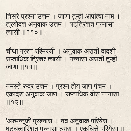
तिसरे प्रश्ना उत्तम । जाणा तुम्ही आपांत्वा नाम ।
त्रयोदश अनुवाक उत्तम । षट्‌त्रिंशत पन्नासा
त्यासी ॥११०॥
चौथा प्रश्न रश्मिरसी । अनुवाक असती द्वादशी ।
सप्ताधिक त्रिंशत्‍ त्यासी । पन्नासा असती तुम्ही
जाणा ॥११॥
नमस्ते रुद्र उत्तम । प्रश्न होय जाण पंचम ।
एकादश अनुवाक जाण । सप्ताधिक वीस पन्नासा
॥१२॥
’अश्मन्नूर्ज’ प्रश्नास । नव अनुवाक परियेस ।
षट्‍चत्वारिंशत पन्नासा त्यास । एकचित्ते परियेसा ॥