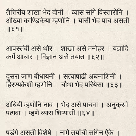
तैत्तिरीय शाखा भेद दोनी । व्यास सांगे विस्तारोनि ।
औख्या काण्डिकेया म्हणोनि । यासी भेद पाच असती
॥६१॥
आपस्तंबी असे थोर । शाखा असे मनोहर । यज्ञादि
कर्मे आचार । विज्ञान असे तयात ॥६२॥
दुसरा जाण बौधायनी । सत्याषाढी अघनाशिनी ।
हिरण्यकेशी म्हणोनि । चौथा भेद परियेसा ॥६३॥
औंधेयी म्हणोनि नाव । भेद असे पाचवा । अनुक्रमे
पढावा । म्हणे व्यास शिष्यासी ॥६४॥
षडंगे असती विशेषे । नामे तयांची सांगेन ऐके ।