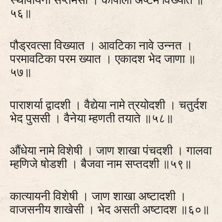
५६॥
पौड्रवत्सा विख्यात । आवटिका नावे उन्नत ।
परमावटिका परम ख्यात । एकादश भेद जाणा ॥
५७॥
पाराशर्या द्वादशी । वैद्येया नामे त्रयोदशी । चतुर्दश
भेद पुससी । वैनेया म्हणती तयाते ॥५८॥
औंधेया नामे विशेषी । जाण शाखा पंचदशी । गालवा
म्हणिजे षोडशी । बैजवा नाम सप्तदशी ॥५९॥
कात्यायनी विशेषी । जाण शाखा अष्टादशी ।
वाजसनीय शाखेसी । भेद असती अष्टादश ॥६०॥