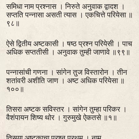
समिधा नाम प्रश्नास । निरुते अनुवाक द्वादश ।
सप्तति पन्नासा असती त्यास । एकचित्ते परियेसा ॥
९८॥
ऐसे द्वितीय अष्टकासी । षष्ठ प्रश्न परियेसी । पाच
अधिक सप्ततीसी । अनुवाक तुम्ही जाणावे ॥९९॥
पन्नासांची गणना । सांगेन तुज विस्तारोन । तीन
शतांवरी अशीति जाण । अष्ट अधिक परियेसा ॥
१००॥
तिसरा अष्टक सविस्तर । सांगेन तुम्हा परिकर ।
वैशंपायन शिष्य थोर । गुरुमुखे ऐकतसे ॥१॥
तिसर्‍या अष्टकाचा प्रश्न प्रथम । नाम