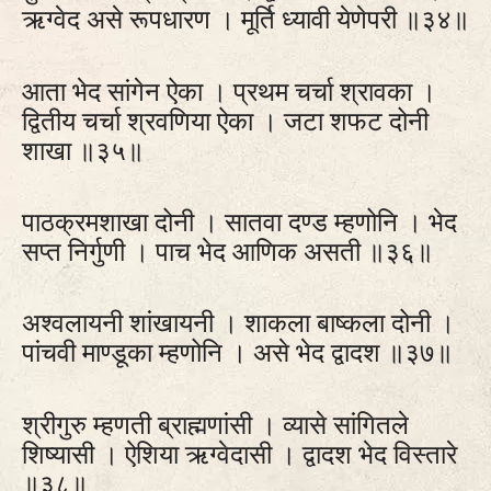
ऋग्वेद असे रूपधारण । मूर्ति ध्यावी येणेपरी ॥३४॥
आता भेद सांगेन ऐका । प्रथम चर्चा श्रावका ।
द्वितीय चर्चा श्रवणिया ऐका । जटा शफट दोनी
शाखा ॥३५॥
पाठक्रमशाखा दोनी । सातवा दण्ड म्हणोनि । भेद
सप्त निर्गुणी । पाच भेद आणिक असती ॥३६॥
अश्वलायनी शांखायनी । शाकला बाष्कला दोनी ।
पांचवी माण्डूका म्हणोनि । असे भेद द्वादश ॥३७॥
श्रीगुरु म्हणती ब्राह्मणांसी । व्यासे सांगितले
शिष्यासी । ऐशिया ऋग्वेदासी । द्वादश भेद विस्तारे
॥३८॥