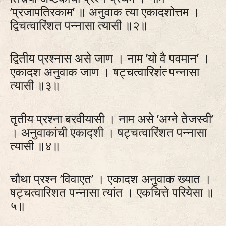
’प्रजापतिरकाम’ ॥ अनुवाक त्या एकादशोत्तम ।
द्विचत्वारिंशत पन्नासा त्यासी ॥२॥
द्वितीय प्रश्नास असे जाण । नाम ’यो वै पवमान’ ।
एकादश अनुवाक जाण । षट्‍चत्वारिशंत्‍ पन्नासा
त्यासी ॥३॥
तृतीय प्रश्ना बरवीयासी । नाम असे ’अग्ने तेजस्वी’
। अनुवाकांची एकाद्शी । षट्‍चत्वारिंशत पन्नासा
त्यासी ॥४॥
चौथा प्रश्न ’विवाएत’ । एकादश अनुवाक ख्यात ।
षट्‍चत्वारिशत पन्नासा त्यांत । एकचित्ते परियेसा ॥
५॥