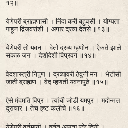
१२॥
येणेपरी ब्राह्मणासी । निंदा करी बहुवसी । योग्यता
पाहून द्विजवरांशी । अपार द्रव्य देतसे ॥१३॥
येणेपरी तो यवन । देतो द्रव्य म्हणोन । ऐकते झाले
सकळ जन । देशोदेशी विप्रवर्ग ॥१४॥
वेदशास्त्री निपुण । द्रव्यावरी ठेवुनी मन । भेटीसी
जाती ब्राह्मण । वेद म्हणती यवनापुढे ॥१५॥
ऐसे मंदमति विप्र । त्यांची जोडी यमपुर । मदोन्मत्त
दुराचार । तेच इष्ट कलीचे ॥१६॥
येणेपरी वर्तमानी । वर्तत असता एके दिनी ।