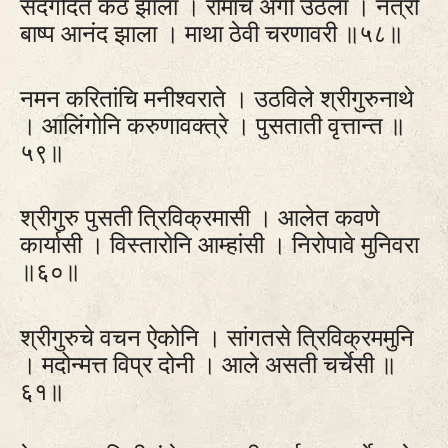
सद‌गदित कंठ झाला । रोमांच अंगी उठला । नेत्री
बाष्प आनंद झाला । माथा ठेवी चरणावरी ॥५८॥
नमन करितांचि मनीश्वराते । उठविले श्रीगुरुनाथे
। आलिंगोनि करुणावक्त्रे । पुसताती वृत्तान्त ॥
५९॥
श्रीगुरु पुसती त्रिविक्रमासी । आलेत कवणे
कार्यासी । विस्तारोनि आम्हांसी । निरोपावे मुनिवरा
॥६०॥
श्रीगुरुचे वचन ऐकोनि । सांगतसे त्रिविक्रममुनि
। मदोन्मत्त विप्र दोनी । आले असती चर्चेसी ॥
६१॥