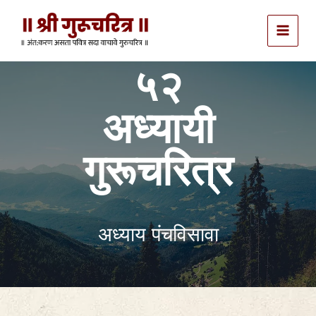
Skip
to
content
५२
अध्यायी
गुरूचरित्र
अध्याय पंचविसावा