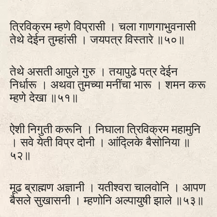
त्रिविक्रम म्हणे विप्रासी । चला गाणगाभुवनासी
तेथे देईन तुम्हांसी । जयपत्र विस्तारे ॥५०॥
तेथे असती आपुले गुरु । तयापुढे पत्र देईन
निर्धारू । अथवा तुमच्या मनींचा भारू । शमन करू
म्हणे देखा ॥५१॥
ऐशी निगुती करूनि । निघाला त्रिविक्रम महामुनि
। सवे येती विप्र दोनी । आंद्लिके बैसोनिया ॥
५२॥
मूढ ब्राह्मण अज्ञानी । यतीश्वरा चालवोनि । आपण
बैसले सुखासनी । म्हणोनि अल्पायुषी झाले ॥५३॥