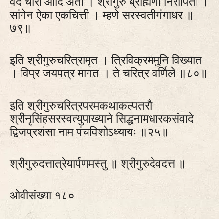
वेद चारी आदि अंती । श्रीगुरु ब्राह्मणां निरोपिती ।
सांगेन ऐका एकचित्ती । म्हणे सरस्वतीगंगाधर ॥
७९॥
इति श्रीगुरुचरित्रामृत । त्रिविक्रममुनि विख्यात
। विप्र जयपत्र मागत । ते चरित्र वर्णिले ॥८०॥
इति श्रीगुरुचरित्रपरमकथाकल्पतरौ
श्रीनृसिंहसरस्वत्युपाख्याने सिद्धनामधारकसंवादे
द्विजप्रशंसा नाम पंचविशोऽध्यायः ॥२५॥
श्रीगुरुदत्तात्रेयार्पणमस्तु ॥ श्रीगुरुदेवदत्त ॥
ओवीसंख्या १८०