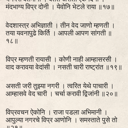
मंदभाग्य विप्र दोनी । येवोनि भेटले राया ॥१७॥
वेदशास्त्र अभिज्ञाती । तीन वेद जाणो म्हणती ।
तया यवनापुढे किर्ति । आपली आपण सांगती ॥
१८॥
विप्र म्हणती रायासी । कोणी नाही आम्हासरसी ।
वाद करावया वेदांसी । नसती चारी राष्ट्रांत ॥१९॥
असती जरी तुझ्या नगरी । त्वरित येथे पाचारी ।
आम्हासवे वेद चारी । चर्चा करावी द्विजांनी ॥२०॥
विप्रवचन ऐकोनि । राजा पडला अभिमानी ।
आपुल्या नगरचे विप्र आणोनि । समस्ताते पुसे तो
॥२१॥